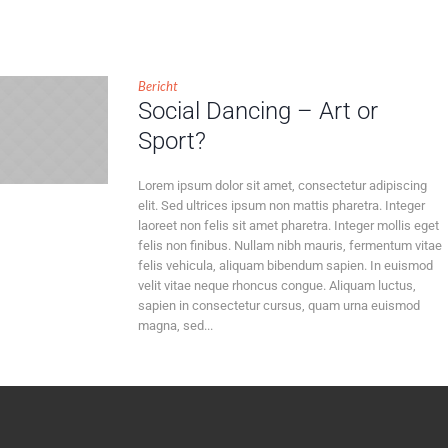
Bericht
Social Dancing – Art or
Sport?
Lorem ipsum dolor sit amet, consectetur adipiscing
elit. Sed ultrices ipsum non mattis pharetra. Integer
laoreet non felis sit amet pharetra. Integer mollis eget
felis non finibus. Nullam nibh mauris, fermentum vitae
felis vehicula, aliquam bibendum sapien. In euismod
velit vitae neque rhoncus congue. Aliquam luctus,
sapien in consectetur cursus, quam urna euismod
magna, sed...