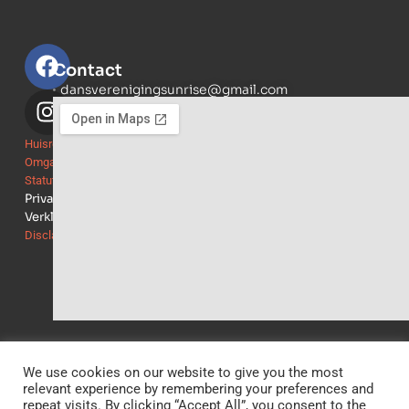
Contact
dansverenigingsunrise@gmail.com
Dansvereninging
Sunrise
Huisregels
Markt
Omgangsregels
25
Statuten
2B
Privacy
5492
Verklaring
AA
Disclaimer
Sint-
Oedenrode
KvK:
17153566
We use cookies on our website to give you the most
relevant experience by remembering your preferences and
repeat visits. By clicking “Accept All”, you consent to the